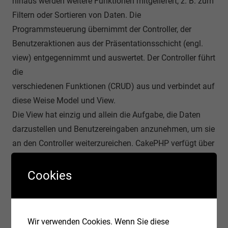
hinaus werden weitere Funktionen mitgeliefert, z. B. zum
Filtern oder Sortieren von Daten. Die
Programmsteuerung übernimmt der Controller, der
Benutzeraktionen aus der Präsentationsschicht (engl.
view) entgegennimmt und auswertet. Der Controller führt
die
verschiedenen Funktionen (CRUD) aus und verbindet auf
diese Weise Model und View.
Die View hat einzig und allein die Aufgabe, die Daten
darzustellen und Benutzereingaben anzunehmen, um sie
an den Controller weiterzureichen. CakePHP verfügt über
ein Template-System mit unterschiedlichen Themes und
häufig benötigten Funktionen für Oberflächenelemente
Cookies
wie Tabellen oder Links.
Open Source
Wir verwenden Cookies. Wenn Sie diese