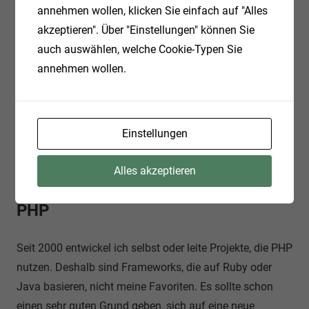
annehmen wollen, klicken Sie einfach auf "Alles
Durch das quelloffene Framework entstehen keine
akzeptieren". Über "Einstellungen" können Sie
weiteren Lizenzkosten, die das Projektbudget belasten.
auch auswählen, welche Cookie-Typen Sie
Mit dem Releasestand 2.x verfügt das Framework über
annehmen wollen.
die notwendige Reife und gleichzeitig über das Potenzial
zur kontinuierlichen Weiterentwicklung durch die
Entwicklergemeinschaft. Da das System nicht proprietär
Einstellungen
ist, können einfach bei Bedarf externe Entwickler
hinzugezogen
Alles akzeptieren
werden.
PHP
Seit 2000 entwickel ich selbst oder leite Projekte, die PHP
nutzen. Deshalb sind Frameworks, die auf Ruby oder
Java basieren, nicht meine Favoriten. Es sollte schon
einen sehr guten Grund geben, sich auf eine neue