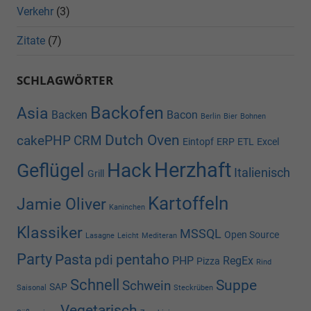
Verkehr
(3)
Zitate
(7)
SCHLAGWÖRTER
Backofen
Asia
Backen
Bacon
Berlin
Bier
Bohnen
Dutch Oven
cakePHP
CRM
Eintopf
ERP
ETL
Excel
Herzhaft
Hack
Geflügel
Italienisch
Grill
Kartoffeln
Jamie Oliver
Kaninchen
Klassiker
MSSQL
Open Source
Lasagne
Leicht
Mediteran
Party
Pasta
pentaho
pdi
PHP
RegEx
Pizza
Rind
Schnell
Suppe
Schwein
SAP
Saisonal
Steckrüben
Vegetarisch