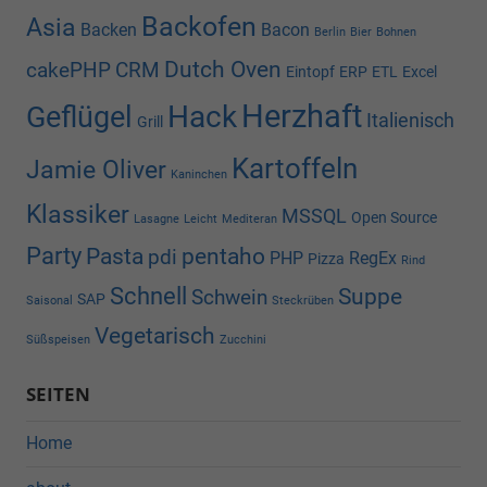
Backofen
Asia
Backen
Bacon
Berlin
Bier
Bohnen
Dutch Oven
cakePHP
CRM
Eintopf
ERP
ETL
Excel
Herzhaft
Hack
Geflügel
Italienisch
Grill
Kartoffeln
Jamie Oliver
Kaninchen
Klassiker
MSSQL
Open Source
Lasagne
Leicht
Mediteran
Party
Pasta
pentaho
pdi
PHP
RegEx
Pizza
Rind
Schnell
Suppe
Schwein
SAP
Saisonal
Steckrüben
Vegetarisch
Süßspeisen
Zucchini
SEITEN
Home