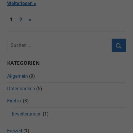
Weiterlesen
Seitennummerierung
Nächste
1
2
»
Beiträge
der
Beiträge
KATEGORIEN
Allgemein
(9)
Datenbanken
(5)
Firefox
(3)
Erweiterungen
(1)
Freizeit
(1)