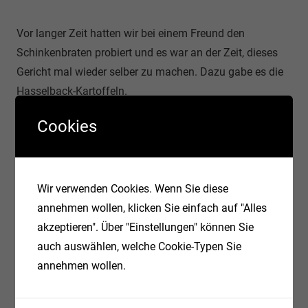
Vor langer Zeit hatten wir bei einem Freund den
Schinkenbraten probiert und es war an der Zeit, dieses
Gericht mal wieder selber zu machen. Dazu gabe es die
Hasselback-Kartoffeln.
Cookies
Weiterlesen
Wir verwenden Cookies. Wenn Sie diese
annehmen wollen, klicken Sie einfach auf "Alles
akzeptieren". Über "Einstellungen" können Sie
auch auswählen, welche Cookie-Typen Sie
annehmen wollen.