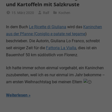
und Kartoffeln mit Salzkruste
15. März 2020
Ralf
Kochen
In dem Buch
Le Ricette di Giuliana
wird das
Kaninchen
aus der Pfanne (Coniglio e patate nel tegame
)
beschrieben. Die Autorin, Giuliana Lo Franco, schreibt
seit einiger Zeit für die
Fattoria La Vialla
, dies ist ein
Bauernhof 50 km südöstlich von Florenz.
Ich hatte immer schon einmal vorgehabt, ein Kaninchen
zuzubereiten, weil ich es nur einmal im Jahr bekomme –
am ersten Weihnachtstag bei meinen Eltern
Weiterlesen