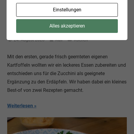
Einstellungen
Alles akzeptieren
Zucchini-Kartoffel-Auflauf
24. August 2020
Ralf
Kochen
Mit den ersten, gerade frisch geernteten eigenen
Kartfoffeln wollten wir ein leckeres Essen zubereiten und
entschieden uns für die Zucchini als geeignete
Ergänzung zu den Erdäpfeln. Wir haben dabei ein kleines
Best-of von zwei Rezepten gemacht.
Weiterlesen