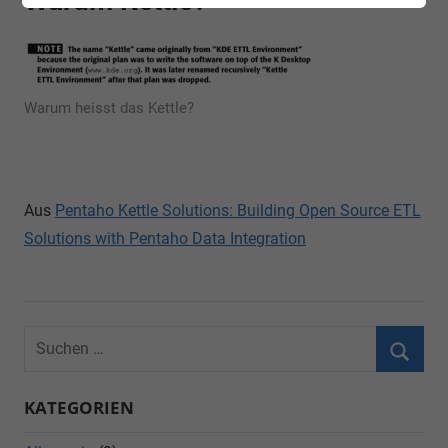
Warum Kettle?
Warum heisst das Kettle?
Aus
Pentaho Kettle Solutions: Building Open Source ETL
Solutions with Pentaho Data Integration
KATEGORIEN