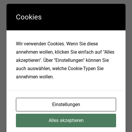
Cookies
Motivierende Zitate
Wir verwenden Cookies. Wenn Sie diese
I’m regular reader who has converted from
annehmen wollen, klicken Sie einfach auf "Alles
INFA and Talend to PDI. Have your book to
akzeptieren". Über "Einstellungen" können Sie
prove it! Just this week, I used PDI and saved
auch auswählen, welche Cookie-Typen Sie
hours by doing a complex mapping reading
annehmen wollen.
from Excel.
Kettle data in a browser
Einstellungen
Alles akzeptieren