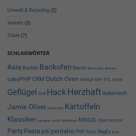
Umwelt & Recycling
(2)
Verkehr
(3)
Zitate
(7)
SCHLAGWÖRTER
Backofen
Asia
Backen
Bacon
Berlin
Bier
Bohnen
Dutch Oven
cakePHP
CRM
Eintopf
ERP
ETL
Excel
Herzhaft
Hack
Geflügel
Italienisch
Grill
Kartoffeln
Jamie Oliver
Kaninchen
Klassiker
MSSQL
Open Source
Lasagne
Leicht
Mediteran
Party
Pasta
pentaho
pdi
PHP
RegEx
Pizza
Rind