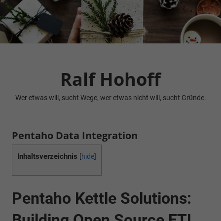
Zum
Inhalt
springen
Ralf Hohoff
Wer etwas will, sucht Wege, wer etwas nicht will, sucht Gründe.
Pentaho Data Integration
Inhaltsverzeichnis
[
hide
]
Pentaho Kettle Solutions:
Building Open Source ETL