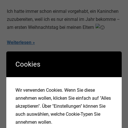
Ich hatte immer schon einmal vorgehabt, ein Kaninchen
zuzubereiten, weil ich es nur einmal im Jahr bekomme –
am ersten Weihnachtstag bei meinen Eltern
Weiterlesen
Cookies
KATEGORIEN
Wir verwenden Cookies. Wenn Sie diese
Allgemein
(9)
annehmen wollen, klicken Sie einfach auf "Alles
akzeptieren". Über "Einstellungen" können Sie
Datenbanken
(5)
auch auswählen, welche Cookie-Typen Sie
Firefox
(3)
annehmen wollen.