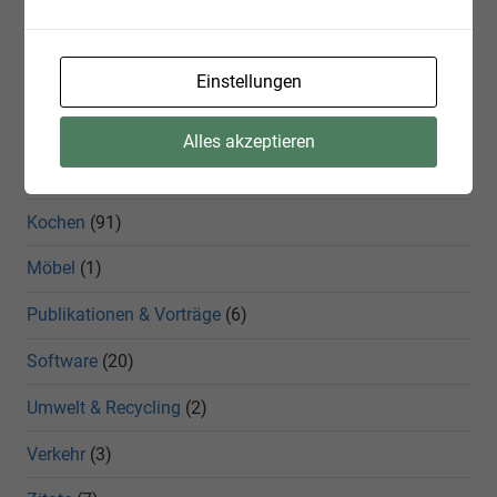
Erweiterungen
(1)
Einstellungen
Freizeit
(1)
Garten
(2)
Alles akzeptieren
IT
(1)
Kochen
(91)
Möbel
(1)
Publikationen & Vorträge
(6)
Software
(20)
Umwelt & Recycling
(2)
Verkehr
(3)