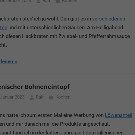
 Dezember 2023
Ralf
Kochen
ckbraten steh’ ich ja wohl. Den gibt es in
verschiedenen
nten
und mit unterschiedlichen Saucen. Am Heiligabend
ich diesen Hackbraten mit Zwiebel- und Pfefferrahmsauce
ht.
rlesen
ienischer Bohneneintopf
 Januar 2023
Ralf
Kochen
ns hatte ich zum ersten Mal eine Werbung von
Löwenanteil
en und mir danach mal die Produkte angeschaut.
ssant fand ich in der kalten Jahreszeit den italienischen