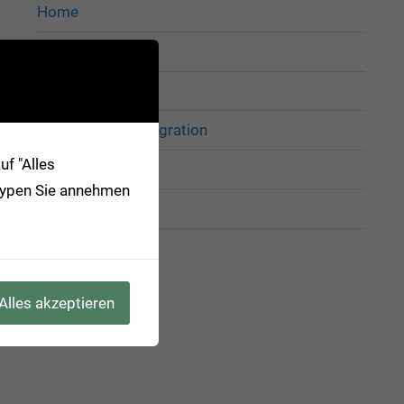
Home
about
CakePHP
Pentaho Data Integration
f "Alles
Privat
-Typen Sie annehmen
Impressum
Alles akzeptieren