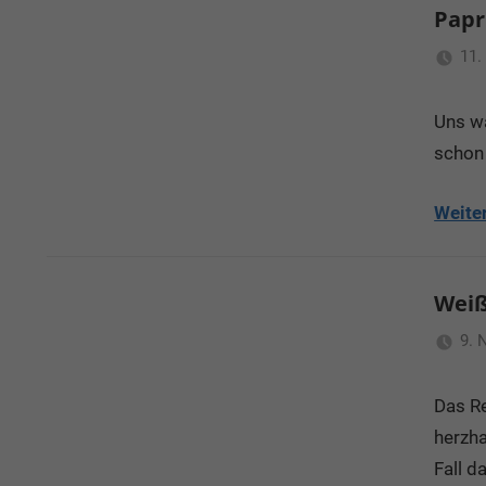
Papr
11.
Uns w
schon 
Weite
Weiß
9. 
Das Re
herzha
Fall d