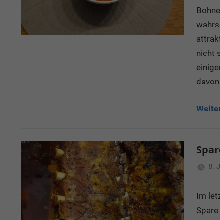
Bohnen
wahrsc
attrak
nicht 
einige
davon
Weite
Spar
8. 
Im let
Spare 