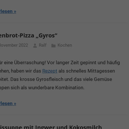
rlesen
enbrot-Pizza „Gyros“
November 2022
Ralf
Kochen
r eine Überraschung! Vor langer Zeit gepinnt und häufig
ehen, haben wir das
Rezept
als schnelles Mittagessen
itet. Das krosse Gyrosfleisch und das viele Gemüse
ppen sich als wunderbare Kombination.
rlesen
issuppe mit Ingwer und Kokosmilch