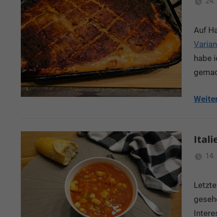
24.
Auf Ha
Varia
habe 
gemac
Weite
Ital
14.
Letzte
geseh
Intere