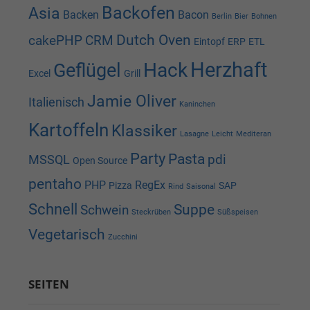
Backofen
Asia
Backen
Bacon
Berlin
Bier
Bohnen
Dutch Oven
cakePHP
CRM
Eintopf
ERP
ETL
Herzhaft
Hack
Geflügel
Excel
Grill
Jamie Oliver
Italienisch
Kaninchen
Kartoffeln
Klassiker
Lasagne
Leicht
Mediteran
Party
Pasta
pdi
MSSQL
Open Source
pentaho
PHP
RegEx
Pizza
SAP
Rind
Saisonal
Schnell
Suppe
Schwein
Steckrüben
Süßspeisen
Vegetarisch
Zucchini
SEITEN