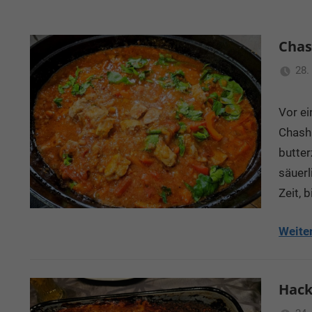
Chas
28.
Vor ei
Chashu
butter
säuerl
Zeit, 
Weite
Hack