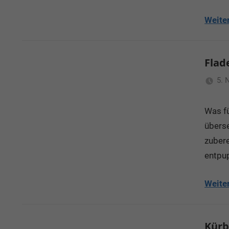
Weite
Flad
5. 
Was fü
übers
zubere
entpu
Weite
Kürb