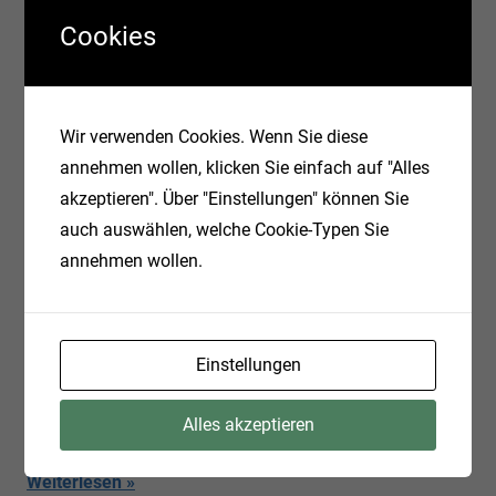
Cookies
Wir verwenden Cookies. Wenn Sie diese
annehmen wollen, klicken Sie einfach auf "Alles
akzeptieren". Über "Einstellungen" können Sie
auch auswählen, welche Cookie-Typen Sie
Superschnelle Pizzabrötchen
annehmen wollen.
9. Februar 2021
Ralf
Kochen
Bei diesem Wahnsinnsschnee und dem wunderbaren
Einstellungen
Sonnenschein sollte es schnell gehen und dieses Rezept
hält, was der Name verspricht.
Alles akzeptieren
Weiterlesen