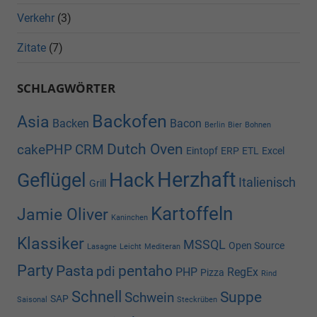
Verkehr
(3)
Zitate
(7)
SCHLAGWÖRTER
Backofen
Asia
Backen
Bacon
Berlin
Bier
Bohnen
Dutch Oven
cakePHP
CRM
Eintopf
ERP
ETL
Excel
Herzhaft
Hack
Geflügel
Italienisch
Grill
Kartoffeln
Jamie Oliver
Kaninchen
Klassiker
MSSQL
Open Source
Lasagne
Leicht
Mediteran
Party
Pasta
pentaho
pdi
PHP
RegEx
Pizza
Rind
Schnell
Suppe
Schwein
SAP
Saisonal
Steckrüben