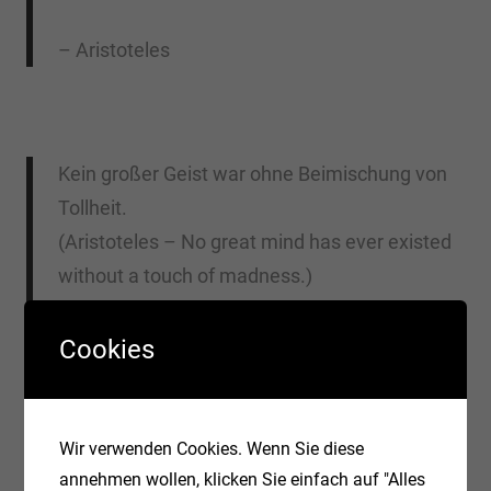
– Aristoteles
Kein großer Geist war ohne Beimischung von
Tollheit.
(Aristoteles – No great mind has ever existed
without a touch of madness.)
– Aristoteles
Cookies
Wir verwenden Cookies. Wenn Sie diese
annehmen wollen, klicken Sie einfach auf "Alles