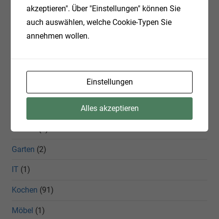
akzeptieren". Über "Einstellungen" können Sie
KATEGORIEN
auch auswählen, welche Cookie-Typen Sie
annehmen wollen.
Allgemein
(9)
Datenbanken
(5)
Firefox
(3)
Einstellungen
Erweiterungen
(1)
Alles akzeptieren
Freizeit
(1)
Garten
(2)
IT
(1)
Kochen
(91)
Möbel
(1)