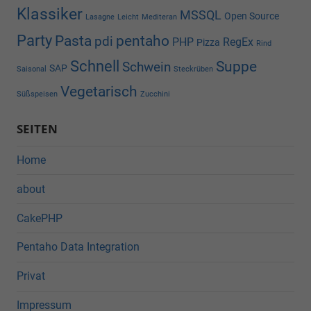
Klassiker
MSSQL
Open Source
Lasagne
Leicht
Mediteran
Party
Pasta
pentaho
pdi
PHP
RegEx
Pizza
Rind
Schnell
Suppe
Schwein
SAP
Saisonal
Steckrüben
Vegetarisch
Süßspeisen
Zucchini
SEITEN
Home
about
CakePHP
Pentaho Data Integration
Privat
Impressum