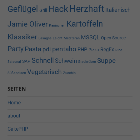
Herzhaft
Hack
Geflügel
Italienisch
Grill
Kartoffeln
Jamie Oliver
Kaninchen
Klassiker
MSSQL
Open Source
Lasagne
Leicht
Mediteran
Party
Pasta
pentaho
pdi
PHP
RegEx
Pizza
Rind
Schnell
Suppe
Schwein
SAP
Saisonal
Steckrüben
Vegetarisch
Süßspeisen
Zucchini
SEITEN
Home
about
CakePHP