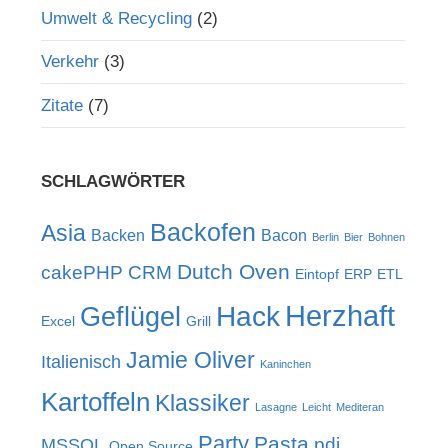
Umwelt & Recycling
(2)
Verkehr
(3)
Zitate
(7)
SCHLAGWÖRTER
Backofen
Asia
Backen
Bacon
Berlin
Bier
Bohnen
Dutch Oven
cakePHP
CRM
Eintopf
ERP
ETL
Herzhaft
Hack
Geflügel
Excel
Grill
Jamie Oliver
Italienisch
Kaninchen
Kartoffeln
Klassiker
Lasagne
Leicht
Mediteran
Party
Pasta
pdi
MSSQL
Open Source