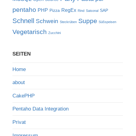
pentaho
PHP
RegEx
Pizza
SAP
Rind
Saisonal
Schnell
Suppe
Schwein
Steckrüben
Süßspeisen
Vegetarisch
Zucchini
SEITEN
Home
about
CakePHP
Pentaho Data Integration
Privat
Impressum