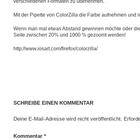
verschiedenen Formaten zu übenehmen.
Mit der Pipette von ColorZilla die Farbe aufnehmen und i
Wenn man mal etwas Abstand gewinnen möchte oder die F
Seite zwischen 20% und 1000 % gezoomt werden!
http://www.iosart.com/firefox/colorzilla/
Beitragsnavigation
Notwendig
Diese
Cookies
sind nicht
optional.
Sie werden
SCHREIBE EINEN KOMMENTAR
benötigt,
damit die
Website
Deine E-Mail-Adresse wird nicht veröffentlicht.
Erforde
funktioniert.
Kommentar
*