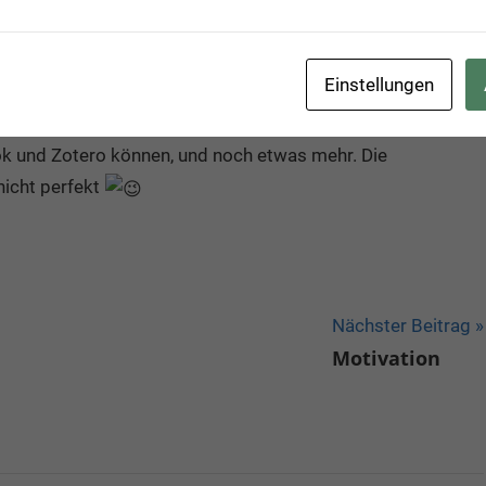
zwischen mehreren Geräten als auch Tagging möglich war.
auf meiner Suche in dem Beitrag
11 geniale Tools, um Ideen
Einstellungen
den.
ok und Zotero können, und noch etwas mehr. Die
nicht perfekt
Nächster Beitrag
Motivation