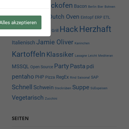
Backofen
Asia
Backen
Bacon
Berlin
Bier
Bohnen
Dutch Oven
cakePHP
CRM
Eintopf
ERP
ETL
Alles akzeptieren
Herzhaft
Hack
Geflügel
Excel
Grill
Jamie Oliver
Italienisch
Kaninchen
Kartoffeln
Klassiker
Lasagne
Leicht
Mediteran
Party
Pasta
pdi
MSSQL
Open Source
pentaho
PHP
RegEx
Pizza
SAP
Rind
Saisonal
Schnell
Suppe
Schwein
Steckrüben
Süßspeisen
Vegetarisch
Zucchini
SEITEN