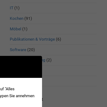
IT
(1)
Kochen
(91)
Möbel
(1)
Publikationen & Vorträge
(6)
Software
(20)
Umwelt & Recycling
(2)
Verkehr
(3)
Zitate
(7)
f "Alles
-Typen Sie annehmen
SCHLAGWÖRTER