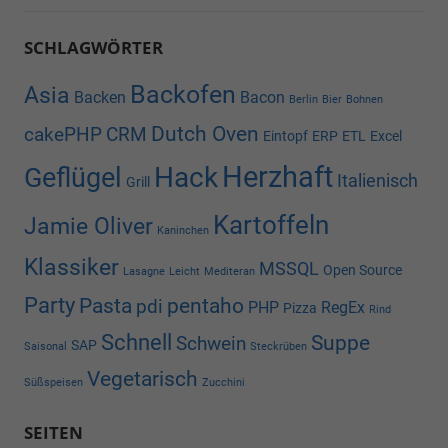
SCHLAGWÖRTER
Backofen
Asia
Backen
Bacon
Berlin
Bier
Bohnen
Dutch Oven
cakePHP
CRM
Eintopf
ERP
ETL
Excel
Herzhaft
Hack
Geflügel
Italienisch
Grill
Kartoffeln
Jamie Oliver
Kaninchen
Klassiker
MSSQL
Open Source
Lasagne
Leicht
Mediteran
Party
Pasta
pentaho
pdi
PHP
RegEx
Pizza
Rind
Schnell
Suppe
Schwein
SAP
Saisonal
Steckrüben
Vegetarisch
Süßspeisen
Zucchini
SEITEN