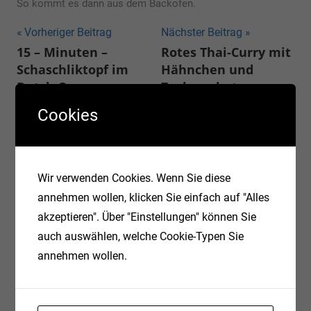
So kommt es dann aus dem Backofen.
Beitragsnavigation
Vorheriger Beitrag
Nächster Beitrag
15 – Minuten –
Rotes Thai-Curry mit
Schaschliktopf im
Hähnchen und
Dutch Oven
Zuckerschoten
Cookies
SCHREIBE EINEN KOMMENTAR
Deine E-Mail-Adresse wird nicht veröffentlicht.
Erforderliche Felder sind mit
*
markiert
Wir verwenden Cookies. Wenn Sie diese
annehmen wollen, klicken Sie einfach auf "Alles
Kommentar
*
akzeptieren". Über "Einstellungen" können Sie
auch auswählen, welche Cookie-Typen Sie
annehmen wollen.