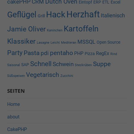
Dutch Oven
cakePHP
CRM
Eintopf
ERP
ETL
Excel
Herzhaft
Hack
Geflügel
Italienisch
Grill
Kartoffeln
Jamie Oliver
Kaninchen
Klassiker
MSSQL
Open Source
Lasagne
Leicht
Mediteran
Party
Pasta
pentaho
pdi
PHP
RegEx
Pizza
Rind
Schnell
Suppe
Schwein
SAP
Saisonal
Steckrüben
Vegetarisch
Süßspeisen
Zucchini
SEITEN
Home
about
CakePHP