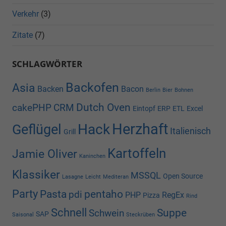
Verkehr
(3)
Zitate
(7)
SCHLAGWÖRTER
Backofen
Asia
Backen
Bacon
Berlin
Bier
Bohnen
Dutch Oven
cakePHP
CRM
Eintopf
ERP
ETL
Excel
Herzhaft
Hack
Geflügel
Italienisch
Grill
Kartoffeln
Jamie Oliver
Kaninchen
Klassiker
MSSQL
Open Source
Lasagne
Leicht
Mediteran
Party
Pasta
pentaho
pdi
PHP
RegEx
Pizza
Rind
Schnell
Suppe
Schwein
SAP
Saisonal
Steckrüben