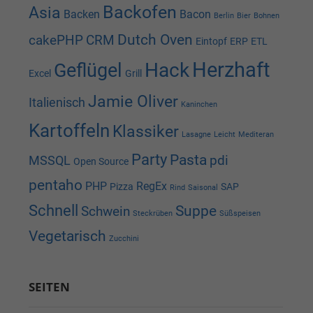
Backofen
Asia
Backen
Bacon
Berlin
Bier
Bohnen
Dutch Oven
cakePHP
CRM
Eintopf
ERP
ETL
Herzhaft
Hack
Geflügel
Excel
Grill
Jamie Oliver
Italienisch
Kaninchen
Kartoffeln
Klassiker
Lasagne
Leicht
Mediteran
Party
Pasta
pdi
MSSQL
Open Source
pentaho
PHP
RegEx
Pizza
SAP
Rind
Saisonal
Schnell
Suppe
Schwein
Steckrüben
Süßspeisen
Vegetarisch
Zucchini
SEITEN