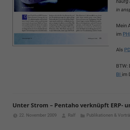
häufg 
in ans
Mein A
im
PH
Als
P
BTW: 
BI
im 
Unter Strom – Pentaho verknüpft ERP- 
22. November 2009
Ralf
Publikationen & Vortr