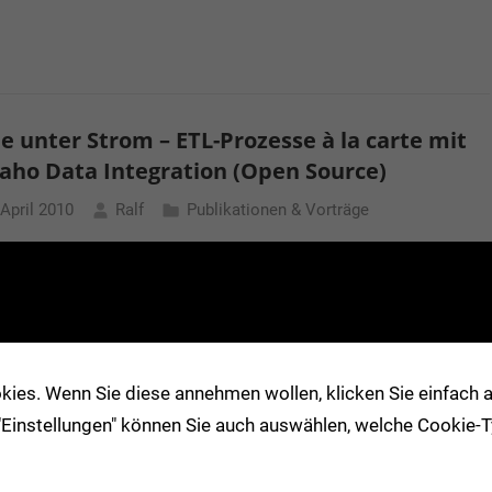
e unter Strom – ETL-Prozesse à la carte mit
aho Data Integration (Open Source)
 April 2010
Ralf
Publikationen & Vorträge
n Zeiten der IT-Konsolidierung und SOA stehen Entwickler
ministratoren täglich vor der Herausforderung, Daten direkt
nem in das andere System zu überführen oder strukturierte
d Exporte in verschiedenen Formaten bereitzustellen. Doch
ies. Wenn Sie diese annehmen wollen, klicken Sie einfach au
twickelt man kostengünstig eine fexible und dauerhaft
 "Einstellungen" können Sie auch auswählen, welche Cookie
re Lösung für diese Aufgaben?