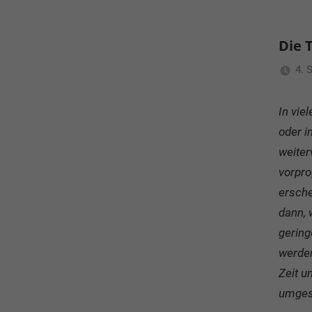
Die 
4. 
In vie
oder i
weiter
vorpro
ersche
dann, 
gering
werden
Zeit u
umgese