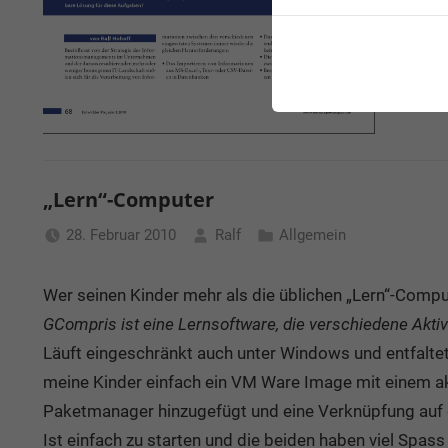
Ersch
Downl
„Lern“-Computer
28. Februar 2010
Ralf
Allgemein
Wer seinen Kinder mehr als die üblichen „Lern“-Comput
GCompris ist eine Lernsoftware, die verschiedene Aktivi
Läuft eingeschränkt auch unter Windows und entfaltet 
meine Kinder einfach ein VM Ware Image mit einem ak
Paketmanager hinzugefügt und eine Verknüpfung auf 
Ist einfach zu starten und die beiden haben viel Spass