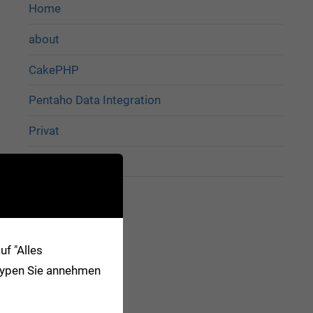
Home
about
CakePHP
Pentaho Data Integration
Privat
Impressum
f "Alles
-Typen Sie annehmen