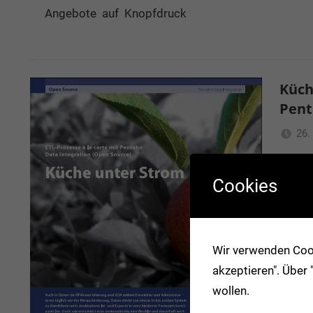
Angebote auf Knopfdruck
Küch
Pent
26.
Auch i
Cookies
und Ad
von ei
Im- un
Wir verwenden Cook
wie en
akzeptieren". Über
wartba
wollen.