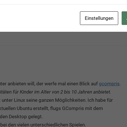
ienen im
Entwickler Magazin 3/2010
und steht
hier
zum
oad zur Verfügung.
Einstellungen
er anbieten will, der werfe mal einen Blick auf
gcompris
.
täten für Kinder im Alter von 2 bis 10 Jahren anbietet.
unter Linux seine ganzen Möglichkeiten. Ich habe für
tuellen Ubuntu erstellt, flugs GCompris mit dem
den Desktop gelegt.
 bei den vielen unterschiedlichen Spielen.