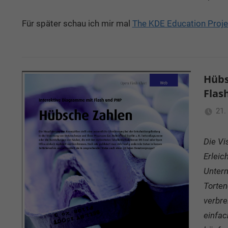
Für später schau ich mir mal
The KDE Education Proje
Hübs
Flas
21.
Die Vi
Erleic
Untern
Torten
verbre
einfac