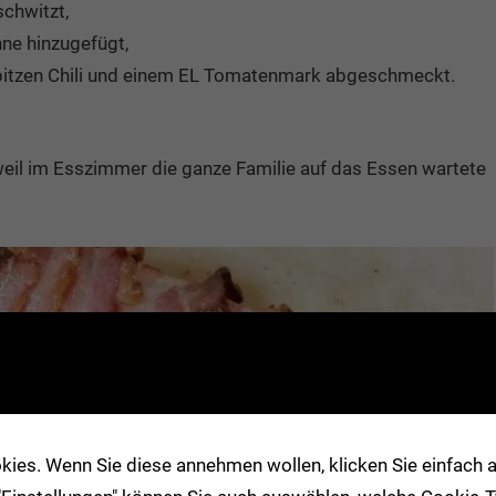
schwitzt,
hne hinzugefügt,
spitzen Chili und einem EL Tomatenmark abgeschmeckt.
weil im Esszimmer die ganze Familie auf das Essen wartete
ies. Wenn Sie diese annehmen wollen, klicken Sie einfach au