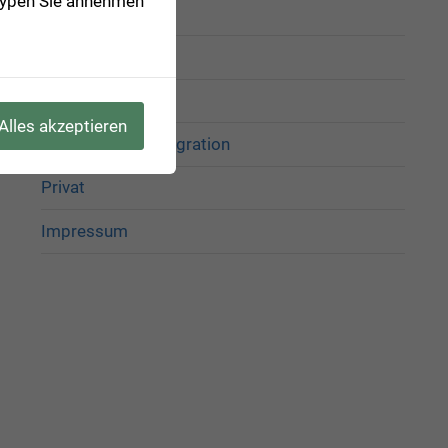
-Typen Sie annehmen
Home
about
CakePHP
Alles akzeptieren
Pentaho Data Integration
Privat
Impressum