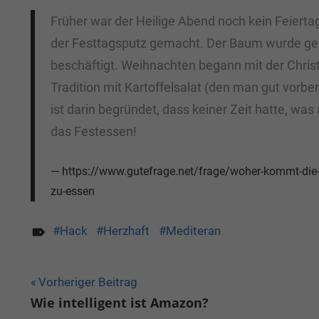
Früher war der Heilige Abend noch kein Feiert
der Festtagsputz gemacht. Der Baum wurde gesc
beschäftigt. Weihnachten begann mit der Christ
Tradition mit Kartoffelsalat (den man gut vorb
ist darin begründet, dass keiner Zeit hatte, w
das Festessen!
https://www.gutefrage.net/frage/woher-kommt-die-
zu-essen
Hack
Herzhaft
Mediteran
Beitragsnavigation
Vorheriger Beitrag
Wie intelligent ist Amazon?