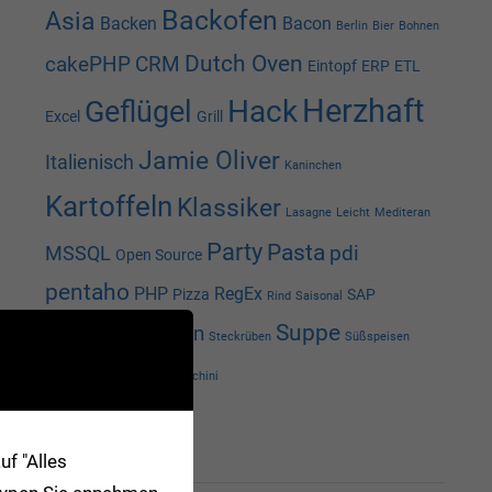
Backofen
Asia
Backen
Bacon
Berlin
Bier
Bohnen
Dutch Oven
cakePHP
CRM
Eintopf
ERP
ETL
Herzhaft
Hack
Geflügel
Excel
Grill
Jamie Oliver
Italienisch
Kaninchen
Kartoffeln
Klassiker
Lasagne
Leicht
Mediteran
Party
Pasta
pdi
MSSQL
Open Source
pentaho
PHP
RegEx
Pizza
SAP
Rind
Saisonal
Schnell
Suppe
Schwein
Steckrüben
Süßspeisen
Vegetarisch
Zucchini
SEITEN
f "Alles