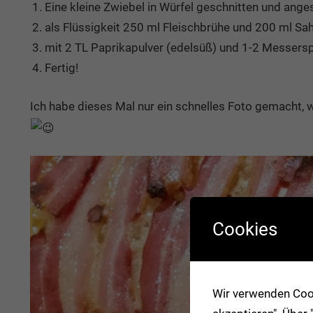
Eine kleine Zwiebel in Würfel geschnitten und ange
als Flüssigkeit 250 ml Fleischbrühe und 200 ml Sa
mit 2 TL Paprikapulver (edelsüß) und 1-2 Messer
Fertig!
Ich habe dieses Mal nur ein schnelles Foto gemacht, 
Cookies
Wir verwenden Cook