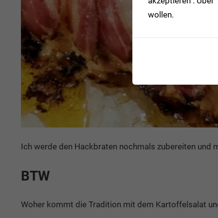
akzeptieren". Über
wollen.
Ich werde den Hackbraten nochmals zubereiten und mir
BTW
Woher kommt die Tradition mit dem Kartoffelsalat u