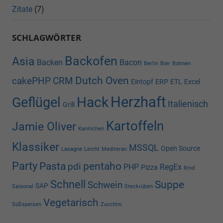
Zitate
(7)
SCHLAGWÖRTER
Backofen
Asia
Backen
Bacon
Berlin
Bier
Bohnen
Dutch Oven
cakePHP
CRM
Eintopf
ERP
ETL
Excel
Herzhaft
Hack
Geflügel
Italienisch
Grill
Kartoffeln
Jamie Oliver
Kaninchen
Klassiker
MSSQL
Open Source
Lasagne
Leicht
Mediteran
Party
Pasta
pentaho
pdi
PHP
RegEx
Pizza
Rind
Schnell
Suppe
Schwein
SAP
Saisonal
Steckrüben
Vegetarisch
Süßspeisen
Zucchini