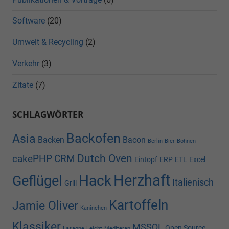
Software
(20)
Umwelt & Recycling
(2)
Verkehr
(3)
Zitate
(7)
SCHLAGWÖRTER
Backofen
Asia
Backen
Bacon
Berlin
Bier
Bohnen
Dutch Oven
cakePHP
CRM
Eintopf
ERP
ETL
Excel
Herzhaft
Hack
Geflügel
Italienisch
Grill
Kartoffeln
Jamie Oliver
Kaninchen
Klassiker
MSSQL
Open Source
Lasagne
Leicht
Mediteran