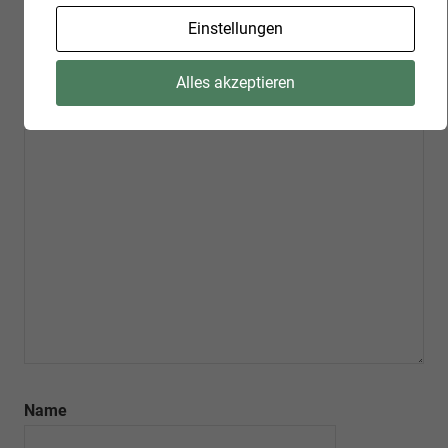
Deine E-Mail-Adresse wird nicht veröffentlicht.
Einstellungen
Erforderliche Felder sind mit
*
markiert
Alles akzeptieren
Kommentar
*
Name