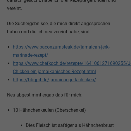
danach gesucht, habe ich drei Rezepte gefunden und
vereint.
Die Suchergebnisse, die mich direkt angesprochen
haben und die ich neu vereint habe, sind:
https://www.baconzumsteak.de/jamaican-jerk-
marinade-rezept/
https://www.chefkoch.de/rezepte/1641061271690255/Je
Chicken-ein-jamaikanisches-Rezept.html
https://bbqpit.de/jamaican-jerk-chicken/
Neu abgestimmt ergab das für mich:
10 Hähnchenkeulen (Oberschenkel)
Dies Fleisch ist saftiger als Hähnchenbrust