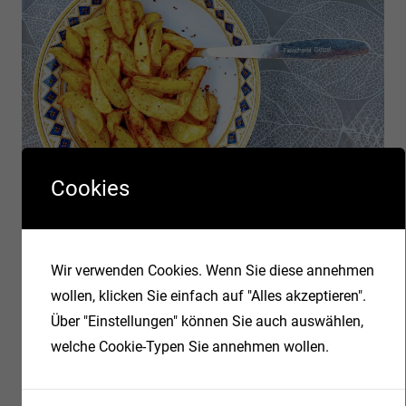
Cookies
Backofen
Geflügel
Grill
Beitragsnavigation
Vorheriger Beitrag
Nächster Beitrag
Wir verwenden Cookies. Wenn Sie diese annehmen
Schnelle und
Hähnchenschenkel
wollen, klicken Sie einfach auf "Alles akzeptieren".
einfache Brötchen
mit Honig und
Über "Einstellungen" können Sie auch auswählen,
über Nacht
Knoblauch
welche Cookie-Typen Sie annehmen wollen.
SCHREIBE EINEN KOMMENTAR